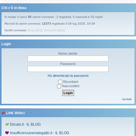
Chi c’è in linea
In totale ci sono
55
utenti connessi : 2 registrati, 0 nascosti e 53 ospiti
Record di utenti connessi:
12373
registrato il 28 lug 2026, 19:39
Iscritti connessi:
Bing [Bot]
,
Semrush [Bot]
Login
Nome utente:
Password:
Ho dimenticato la password
Ricordami
Nascondimi
Iscriviti
Link Veloci
Elicats.it - IL BLOG
Insufficienzarenalegatto.it - IL BLOG