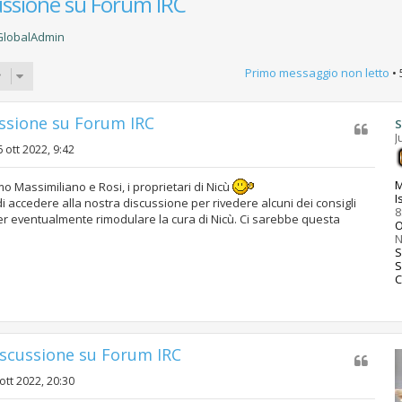
ussione su Forum IRC
GlobalAdmin
Primo messaggio non letto
• 
ussione su Forum IRC
S
J
 ott 2022, 9:42
M
mo Massimiliano e Rosi, i proprietari di Nicù
I
accedere alla nostra discussione per rivedere alcuni dei consigli
8
per eventualmente rimodulare la cura di Nicù. Ci sarebbe questa
O
S
C
iscussione su Forum IRC
ott 2022, 20:30