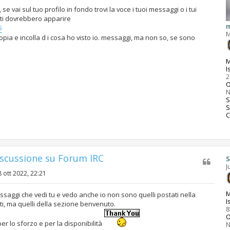
i, se vai sul tuo profilo in fondo trovi la voce i tuoi messaggi o i tui
e ti dovrebbero apparire
m
5
opia e incolla d i cosa ho visto io. messaggi, ma non so, se sono
M
I
2
O
S
C
iscussione su Forum IRC
S
J
8 ott 2022, 22:21
M
messaggi che vedi tu e vedo anche io non sono quelli postati nella
I
tti, ma quelli della sezione benvenuto.
8
O
 lo sforzo e per la disponibilità