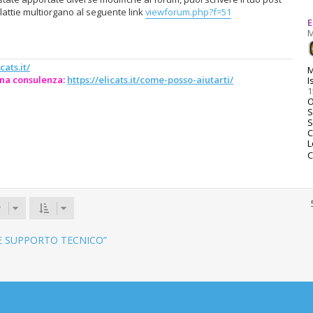
attie multiorgano al seguente link
viewforum.php?f=51
E
M
cats.it/
M
na consulenza:
https://elicats.it/come-posso-aiutarti/
I
1
O
S
C
L
C
 E SUPPORTO TECNICO”