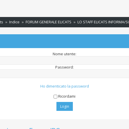
ts
Indice
FORUM GENERALE ELICATS
LO STAFF ELICATS INFORMA/
Nome utente:
Password:
Ho dimenticato la password
Ricordami