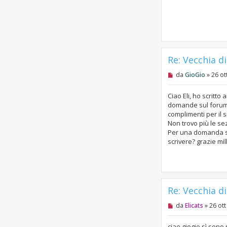
o
o
d
i
a
o
l
e
g
g
e
r
Re: Vecchia d
e
M
da
GioGio
»
26 ot
e
s
s
Ciao Eli, ho scritto
a
domande sul forum.
g
complimenti per il si
g
Non trovo più le se
i
o
Per una domanda sul
d
scrivere? grazie mil
a
l
e
g
g
e
r
Re: Vecchia d
e
M
da
Elicats
»
26 ott
e
s
s
ciao giogio sì sono 