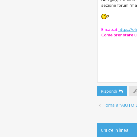
a
sezione forum "mal
g
g
i
o
d
Elicats.it
https://eli
a
l
Come prenotare u
e
g
g
e
r
e
Rispondi
Torna a “AIUTO
Chi c’è in linea