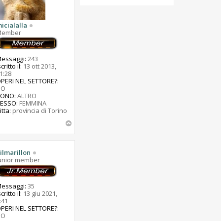
icialalla
Member
essaggi:
243
scritto il:
13 ott 2013,
1:28
PERI NEL SETTORE?:
NO
SONO:
ALTRO
ESSO:
FEMMINA
itta:
provincia di Torino
T
o
p
ilmarillon
unior member
essaggi:
35
scritto il:
13 giu 2021,
:41
PERI NEL SETTORE?:
NO