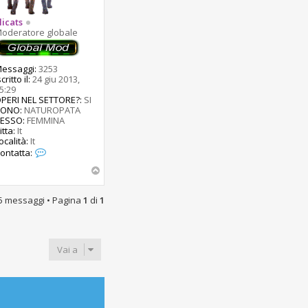
licats
oderatore globale
essaggi:
3253
scritto il:
24 giu 2013,
5:29
PERI NEL SETTORE?:
SI
SONO:
NATUROPATA
ESSO:
FEMMINA
itta:
It
ocalità:
It
C
ontatta:
o
T
n
t
o
a
p
5 messaggi • Pagina
1
di
1
t
t
a
E
l
Vai a
i
c
a
t
s