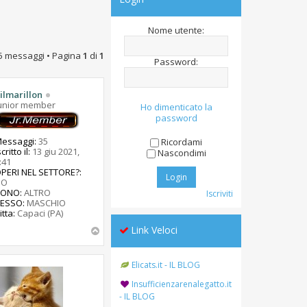
Nome utente:
5 messaggi • Pagina
1
di
1
Password:
ilmarillon
unior member
Ho dimenticato la
password
essaggi:
35
Ricordami
scritto il:
13 giu 2021,
Nascondimi
:41
PERI NEL SETTORE?:
NO
SONO:
ALTRO
Iscriviti
ESSO:
MASCHIO
itta:
Capaci (PA)
Link Veloci
T
o
p
Elicats.it - IL BLOG
Insufficienzarenalegatto.it
- IL BLOG