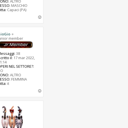
SONO:
ALTRO
ESSO:
MASCHIO
itta:
Capaci (PA)
T
o
p
ioGio
unior member
essaggi:
38
scritto il:
17 mar 2022,
1:14
PERI NEL SETTORE?:
NO
SONO:
ALTRO
ESSO:
FEMMINA
itta:
it
T
o
p