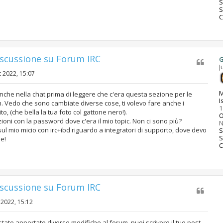
S
C
iscussione su Forum IRC
G
J
t 2022, 15:07
M
 anche nella chat prima di leggere che c'era questa sezione per le
I
 Vedo che sono cambiate diverse cose, ti volevo fare anche i
1
to, (che bella la tua foto col gattone nero!).
O
zioni con la password dove c'era il mio topic. Non ci sono più?
 mio micio con irc+ibd riguardo a integratori di supporto, dove devo
S
le!
C
iscussione su Forum IRC
 2022, 15:12
state apportate diverse modifiche al forum, puoi scrivere il tuo post