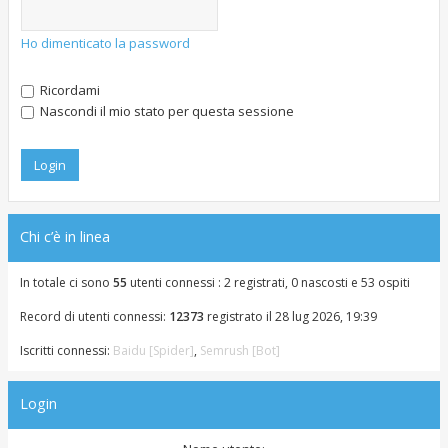
g
o
i
o
Ho dimenticato la password
Ricordami
Nascondi il mio stato per questa sessione
Chi c’è in linea
In totale ci sono
55
utenti connessi : 2 registrati, 0 nascosti e 53 ospiti
Record di utenti connessi:
12373
registrato il 28 lug 2026, 19:39
Iscritti connessi:
Baidu [Spider]
,
Semrush [Bot]
Login