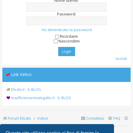
Nome utente:
Password:
Ho dimenticato la password
Ricordami
Nascondimi
Iscriviti
Link Veloci
Elicats.it - IL BLOG
Insufficienzarenalegatto.it - IL BLOG
Forum Elicats
Indice
Contattaci
FAQ
Ultimo accesso: | Oggi è 7 ago 2026, 1:24