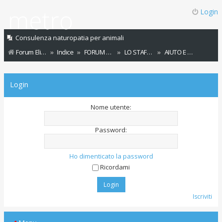
Login
Consulenza naturopatia per animali
Forum Elicats
Indice
FORUM GENERALE ELICATS
LO STAFF ELICATS INFORMA/SUPPORTO TECNICO
AIUTO E SUPPORTO TECNICO
Login
Nome utente:
Password:
Ho dimenticato la password
Ricordami
Iscriviti