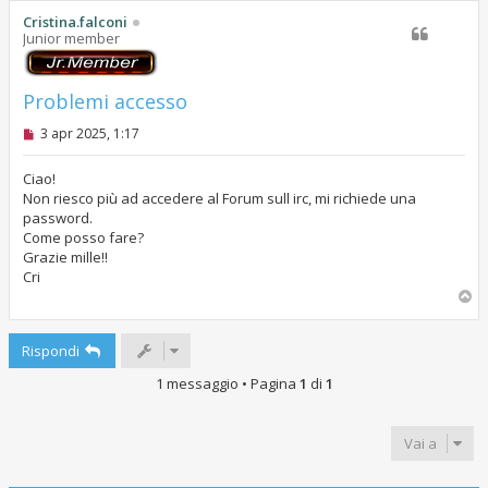
g
o
Cristina.falconi
i
Junior member
o
Problemi accesso
M
3 apr 2025, 1:17
e
s
s
Ciao!
a
Non riesco più ad accedere al Forum sull irc, mi richiede una
g
password.
g
Come posso fare?
i
o
Grazie mille!!
d
Cri
a
T
l
o
e
g
p
g
Rispondi
e
r
1 messaggio • Pagina
1
di
1
e
Vai a