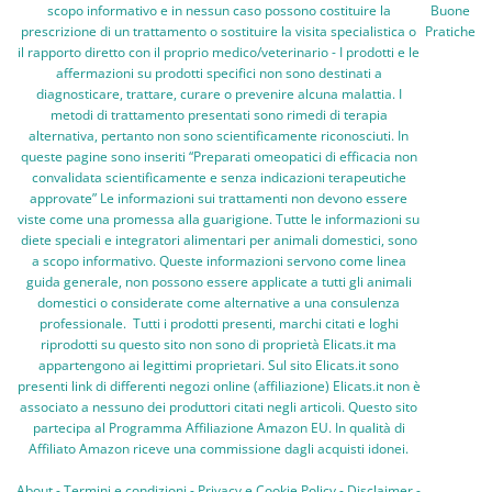
scopo informativo e in nessun caso possono costituire la
Buone
prescrizione di un trattamento o sostituire la visita specialistica o
Pratiche
il rapporto diretto con il proprio medico/veterinario - I prodotti e le
affermazioni su prodotti specifici non sono destinati a
diagnosticare, trattare, curare o prevenire alcuna malattia. I
metodi di trattamento presentati sono rimedi di terapia
alternativa, pertanto non sono scientificamente riconosciuti. In
queste pagine sono inseriti “Preparati omeopatici di efficacia non
convalidata scientificamente e senza indicazioni terapeutiche
approvate” Le informazioni sui trattamenti non devono essere
viste come una promessa alla guarigione. Tutte le informazioni su
diete speciali e integratori alimentari per animali domestici, sono
a scopo informativo. Queste informazioni servono come linea
guida generale, non possono essere applicate a tutti gli animali
domestici o considerate come alternative a una consulenza
professionale. Tutti i prodotti presenti, marchi citati e loghi
riprodotti su questo sito non sono di proprietà Elicats.it ma
appartengono ai legittimi proprietari. Sul sito Elicats.it sono
presenti link di differenti negozi online (affiliazione) Elicats.it non è
associato a nessuno dei produttori citati negli articoli. Questo sito
partecipa al Programma Affiliazione Amazon EU. In qualità di
Affiliato Amazon riceve una commissione dagli acquisti idonei.
About
-
Termini e condizioni
-
Privacy e Cookie Policy
-
Disclaimer
-