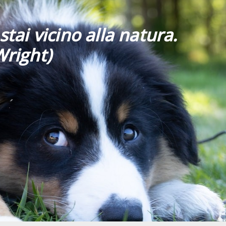
stai vicino alla natura.
Wright)