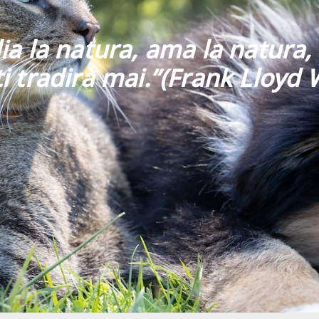
ia la natura, ama la natura, 
i tradirà mai
.”
(Frank Lloyd 