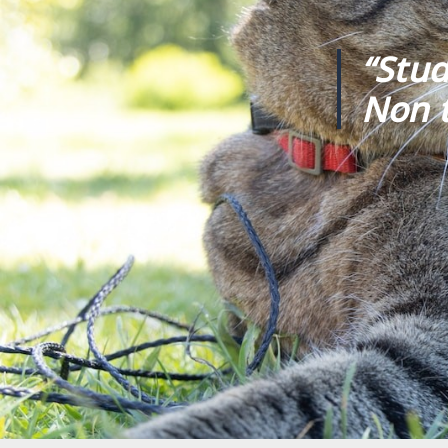
“Stud
Non t