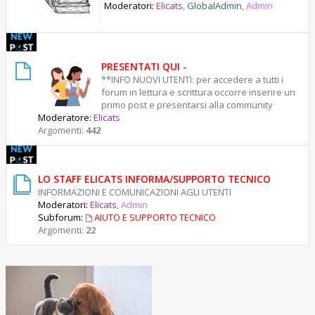
g
Moderatori:
Elicats
,
GlobalAdmin
,
Admin
o
i
o
PRESENTATI QUI -
**INFO NUOVI UTENTI: per accedere a tutti i
forum in lettura e scrittura occorre inserire un
primo post e presentarsi alla community
Moderatore:
Elicats
Argomenti:
442
LO STAFF ELICATS INFORMA/SUPPORTO TECNICO
INFORMAZIONI E COMUNICAZIONI AGLI UTENTI
Moderatori:
Elicats
,
Admin
Subforum:
AIUTO E SUPPORTO TECNICO
Argomenti:
22