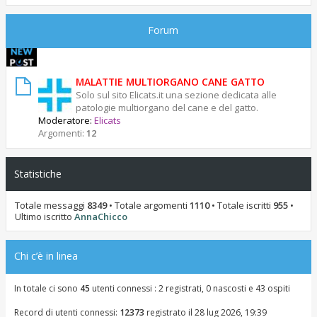
Forum
MALATTIE MULTIORGANO CANE GATTO
Solo sul sito Elicats.it una sezione dedicata alle
patologie multiorgano del cane e del gatto.
Moderatore:
Elicats
Argomenti:
12
Statistiche
Totale messaggi
8349
• Totale argomenti
1110
• Totale iscritti
955
•
Ultimo iscritto
AnnaChicco
Chi c’è in linea
In totale ci sono
45
utenti connessi : 2 registrati, 0 nascosti e 43 ospiti
Record di utenti connessi:
12373
registrato il 28 lug 2026, 19:39