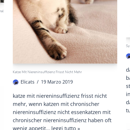
ral
Sy
d
Katze Mit Niereninsuffizienz Frisst Nicht Mehr
b
Elicats
19 Marzo 2019
s
i
katze mit niereninsuffizienz frisst nicht
d
mehr, wenn katzen mit chronischer
t
niereninsuffizienz nicht essenkatzen mit
chronischer niereninsuffizienz haben oft
wenig appetit…
leggi tutto »