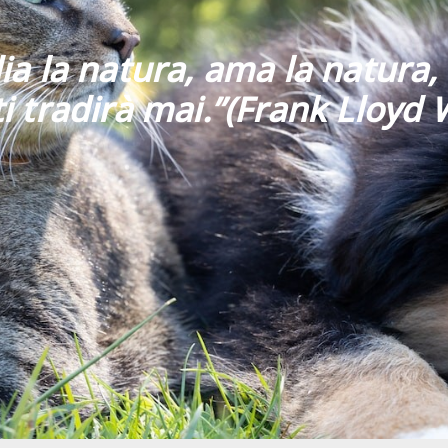
ia la natura, ama la natura, 
i tradirà mai
.”
(Frank Lloyd 