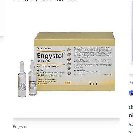
RE
d
n
v
Engystol
s