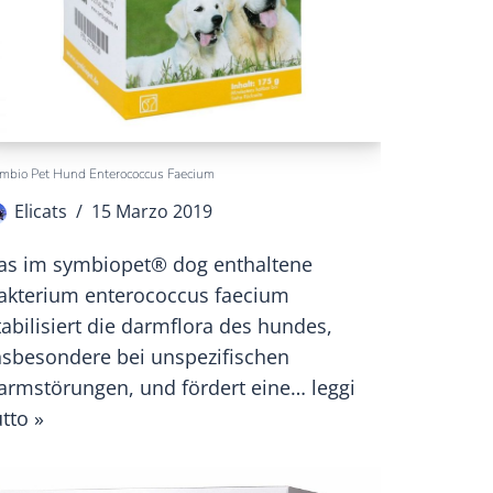
mbio Pet Hund Enterococcus Faecium
Elicats
15 Marzo 2019
as im symbiopet® dog enthaltene
akterium enterococcus faecium
tabilisiert die darmflora des hundes,
nsbesondere bei unspezifischen
armstörungen, und fördert eine…
leggi
utto »