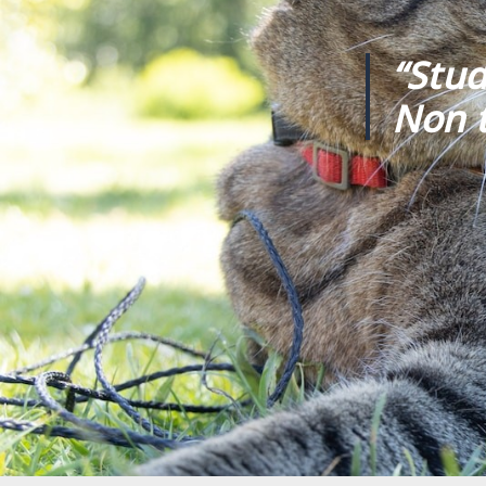
“Stud
Non t