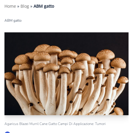
Home
»
Blog
»
ABM gatto
ABM gatto
Agaricus Blazei Murril Cane Gatto Campi Di Applicazione: Tumori