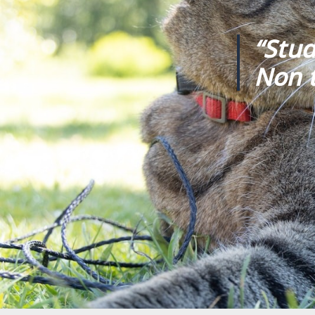
“Stud
Non t