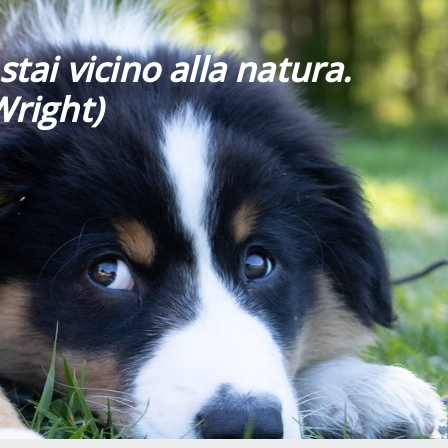
stai vicino alla natura.
Wright)