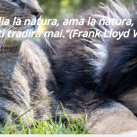
ia la natura, ama la natura, 
i tradirà mai
.”
(Frank Lloyd 