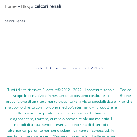
Home
»
Blog
»
calcori renali
calcori renali
Tutti i diritti riservati Elicats.it 2012-2026
Tutti i diritti riservati Elicats.it © 2012 - 2022 - I contenuti sono a
-
Codice
scopo informativo e in nessun caso possono costituire la
Buone
prescrizione di un trattamento o sostituire la visita specialistica o
Pratiche
il rapporto diretto con il proprio medico/veterinario - I prodotti e le
affermazioni su prodotti specifici non sono destinati a
diagnosticare, trattare, curare o prevenire alcuna malattia. I
metodi di trattamento presentati sono rimedi di terapia
alternativa, pertanto non sono scientificamente riconosciuti. In
queste pagine sono inseriti “Preparati omeopatici di efficacia non