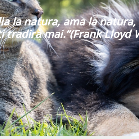
ia la natura, ama la natura, 
i tradirà mai
.”
(Frank Lloyd 