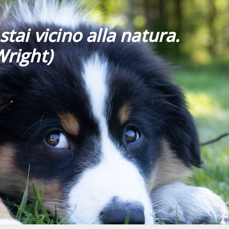
stai vicino alla natura.
Wright)