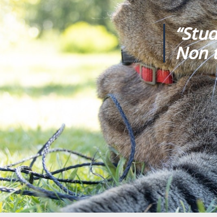
“Stud
Non t