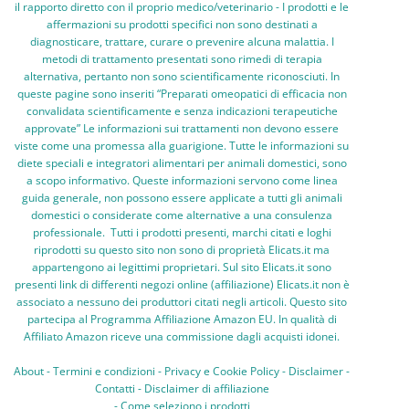
il rapporto diretto con il proprio medico/veterinario - I prodotti e le
affermazioni su prodotti specifici non sono destinati a
diagnosticare, trattare, curare o prevenire alcuna malattia. I
metodi di trattamento presentati sono rimedi di terapia
alternativa, pertanto non sono scientificamente riconosciuti. In
queste pagine sono inseriti “Preparati omeopatici di efficacia non
convalidata scientificamente e senza indicazioni terapeutiche
approvate” Le informazioni sui trattamenti non devono essere
viste come una promessa alla guarigione. Tutte le informazioni su
diete speciali e integratori alimentari per animali domestici, sono
a scopo informativo. Queste informazioni servono come linea
guida generale, non possono essere applicate a tutti gli animali
domestici o considerate come alternative a una consulenza
professionale. Tutti i prodotti presenti, marchi citati e loghi
riprodotti su questo sito non sono di proprietà Elicats.it ma
appartengono ai legittimi proprietari. Sul sito Elicats.it sono
presenti link di differenti negozi online (affiliazione) Elicats.it non è
associato a nessuno dei produttori citati negli articoli. Questo sito
partecipa al Programma Affiliazione Amazon EU. In qualità di
Affiliato Amazon riceve una commissione dagli acquisti idonei.
About
-
Termini e condizioni
-
Privacy e Cookie Policy
-
Disclaimer
-
Contatti
-
Disclaimer di affiliazione
-
Come seleziono i prodotti