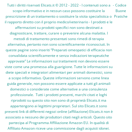
Tutti i diritti riservati Elicats.it © 2012 - 2022 - I contenuti sono a
-
Codice
scopo informativo e in nessun caso possono costituire la
Buone
prescrizione di un trattamento o sostituire la visita specialistica o
Pratiche
il rapporto diretto con il proprio medico/veterinario - I prodotti e le
affermazioni su prodotti specifici non sono destinati a
diagnosticare, trattare, curare o prevenire alcuna malattia. I
metodi di trattamento presentati sono rimedi di terapia
alternativa, pertanto non sono scientificamente riconosciuti. In
queste pagine sono inseriti “Preparati omeopatici di efficacia non
convalidata scientificamente e senza indicazioni terapeutiche
approvate” Le informazioni sui trattamenti non devono essere
viste come una promessa alla guarigione. Tutte le informazioni su
diete speciali e integratori alimentari per animali domestici, sono
a scopo informativo. Queste informazioni servono come linea
guida generale, non possono essere applicate a tutti gli animali
domestici o considerate come alternative a una consulenza
professionale. Tutti i prodotti presenti, marchi citati e loghi
riprodotti su questo sito non sono di proprietà Elicats.it ma
appartengono ai legittimi proprietari. Sul sito Elicats.it sono
presenti link di differenti negozi online (affiliazione) Elicats.it non è
associato a nessuno dei produttori citati negli articoli. Questo sito
partecipa al Programma Affiliazione Amazon EU. In qualità di
Affiliato Amazon riceve una commissione dagli acquisti idonei.