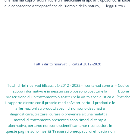
chamomilla cupro radix rh d3 è un medicinale di tipo antroposofico. in base
alle conoscenze antroposofiche dell’uomo e della natura, il…
leggi tutto »
Tutti i diritti riservati Elicats.it 2012-2026
Tutti i diritti riservati Elicats.it © 2012 - 2022 - I contenuti sono a
-
Codice
scopo informativo e in nessun caso possono costituire la
Buone
prescrizione di un trattamento o sostituire la visita specialistica o
Pratiche
il rapporto diretto con il proprio medico/veterinario - I prodotti e le
affermazioni su prodotti specifici non sono destinati a
diagnosticare, trattare, curare o prevenire alcuna malattia. I
metodi di trattamento presentati sono rimedi di terapia
alternativa, pertanto non sono scientificamente riconosciuti. In
queste pagine sono inseriti “Preparati omeopatici di efficacia non