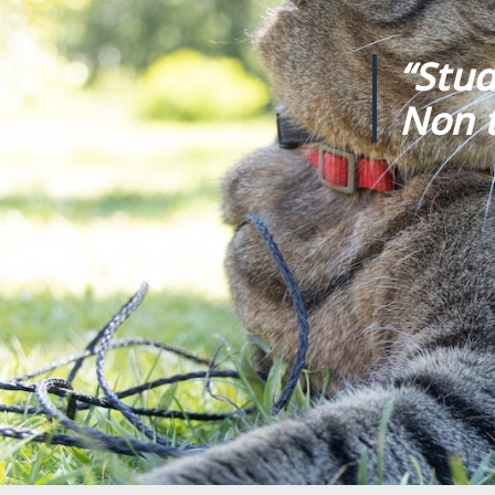
“Stud
Non t