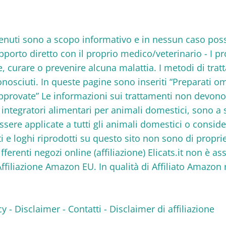
 contenuti sono a scopo informativo e in nessun caso po
rapporto diretto con il proprio medico/veterinario - I p
re, curare o prevenire alcuna malattia. I metodi di tra
nosciuti. In queste pagine sono inseriti “Preparati om
approvate” Le informazioni sui trattamenti non devon
 e integratori alimentari per animali domestici, sono 
ere applicate a tutti gli animali domestici o consid
ti e loghi riprodotti su questo sito non sono di propri
differenti negozi online (affiliazione) Elicats.it non è 
Affiliazione Amazon EU. In qualità di Affiliato Amazo
cy
-
Disclaimer
-
Contatti
-
Disclaimer di affiliazione