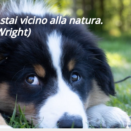
stai vicino alla natura.
Wright)