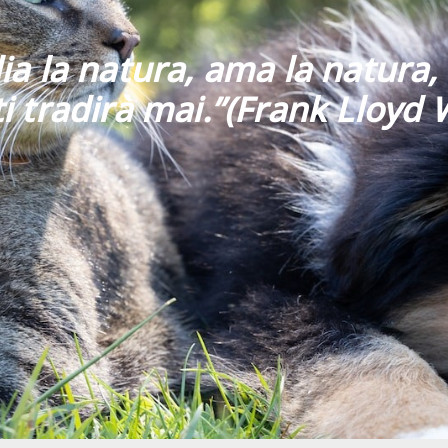
ia la natura, ama la natura, 
i tradirà mai
.”
(Frank Lloyd 