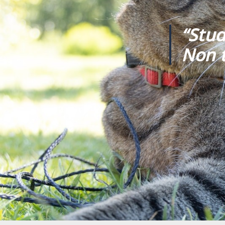
“Stud
Non t