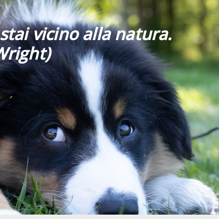
stai vicino alla natura.
Wright)