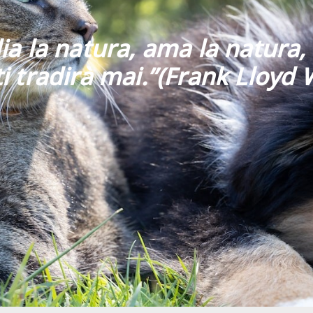
ia la natura, ama la natura, 
i tradirà mai
.”
(Frank Lloyd 