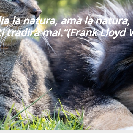
ia la natura, ama la natura, 
i tradirà mai
.”
(Frank Lloyd 