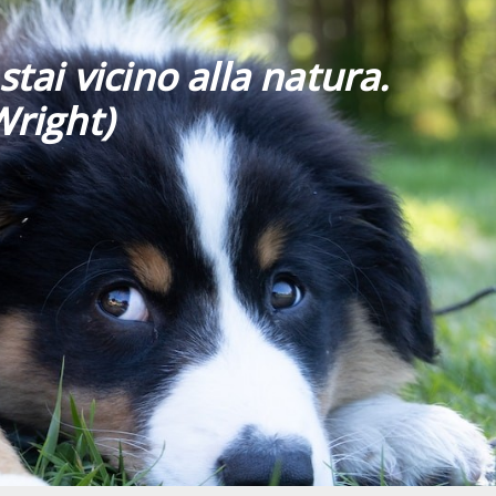
stai vicino alla natura.
Wright)