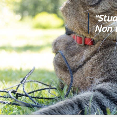
“Stud
Non t