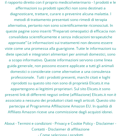
il rapporto diretto con il proprio medico/veterinario - I prodotti e le
affermazioni su prodotti specifici non sono destinati a
diagnosticare, trattare, curare o prevenire alcuna malattia. I
metodi di trattamento presentati sono rimedi di terapia
alternativa, pertanto non sono scientificamente riconosciuti. In
queste pagine sono inseriti “Preparati omeopatici di efficacia non
convalidata scientificamente e senza indicazioni terapeutiche
approvate” Le informazioni sui trattamenti non devono essere
viste come una promessa alla guarigione. Tutte le informazioni su
diete speciali e integratori alimentari per animali domestici, sono
a scopo informativo. Queste informazioni servono come linea
guida generale, non possono essere applicate a tutti gli animali
domestici o considerate come alternative a una consulenza
professionale. Tutti i prodotti presenti, marchi citati e loghi
riprodotti su questo sito non sono di proprietà Elicats.it ma
appartengono ai legittimi proprietari. Sul sito Elicats.it sono
presenti link di differenti negozi online (affiliazione) Elicats.it non è
associato a nessuno dei produttori citati negli articoli. Questo sito
partecipa al Programma Affiliazione Amazon EU. In qualità di
Affiliato Amazon riceve una commissione dagli acquisti idonei.
About
-
Termini e condizioni
-
Privacy e Cookie Policy
-
Disclaimer
-
Contatti
-
Disclaimer di affiliazione
-
Come seleziono i prodotti