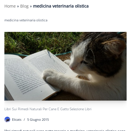
Home
»
Blog
»
medicina veterinaria olistica
medicina veterinaria olistica
Libri Sui Rimedi Naturali Per Cane E Gatto Selezione Libri
Elicats
5 Giugno 2015
libri rimedi naturali cane gatto terapie e medicine, veterinaria olistica cane