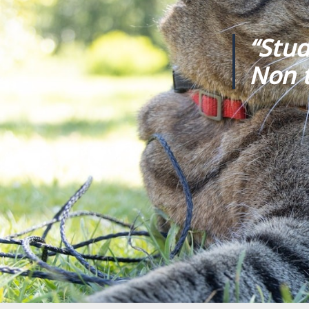
“Stud
Non t