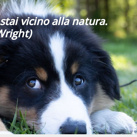
stai vicino alla natura.
Wright)