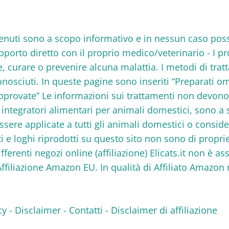
 contenuti sono a scopo informativo e in nessun caso po
rapporto diretto con il proprio medico/veterinario - I p
re, curare o prevenire alcuna malattia. I metodi di tra
nosciuti. In queste pagine sono inseriti “Preparati om
approvate” Le informazioni sui trattamenti non devon
 e integratori alimentari per animali domestici, sono 
ere applicate a tutti gli animali domestici o consid
ti e loghi riprodotti su questo sito non sono di propri
differenti negozi online (affiliazione) Elicats.it non è 
Affiliazione Amazon EU. In qualità di Affiliato Amazo
cy
-
Disclaimer
-
Contatti
-
Disclaimer di affiliazione