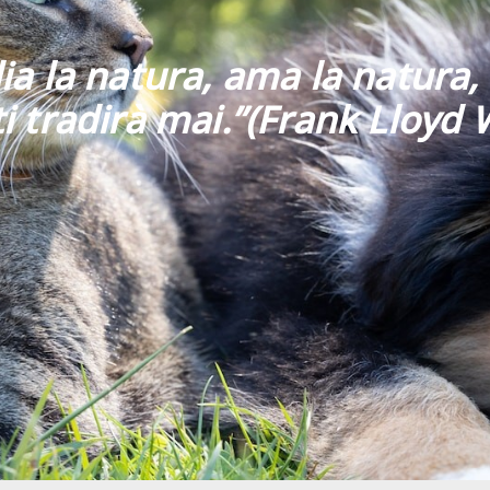
ia la natura, ama la natura, 
i tradirà mai
.”
(Frank Lloyd 