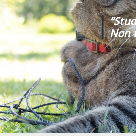
“Stud
Non t