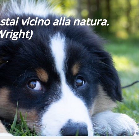
stai vicino alla natura.
Wright)