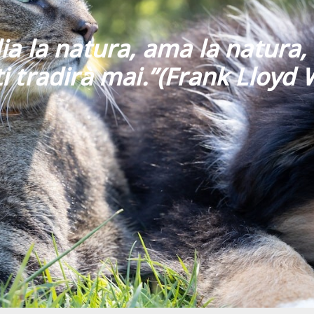
ia la natura, ama la natura, 
i tradirà mai
.”
(Frank Lloyd 