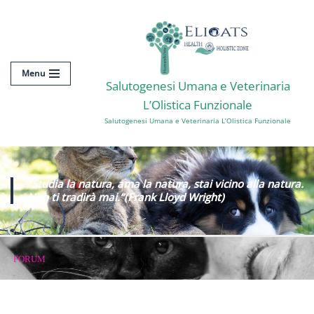
Vai
al
contenuto
Menu
Salutogenesi Umana e Veterinaria
L’Olistica Funzionale
Salutogenesi Umana e Veterinaria L’Olistica Funzionale
“Studia la natura, ama la natura, stai vicino alla natura.
Non ti tradirà mai
.”
(Frank Lloyd Wright)
FORUM