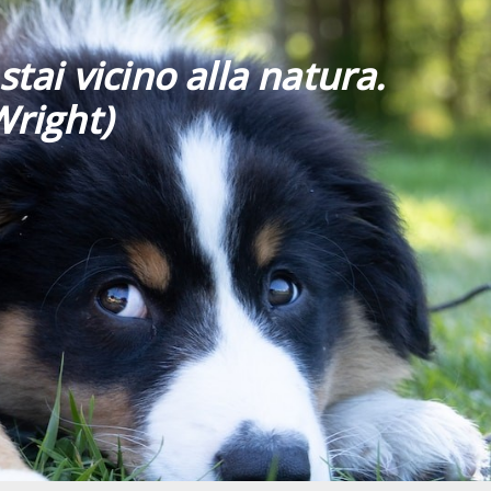
stai vicino alla natura.
Wright)