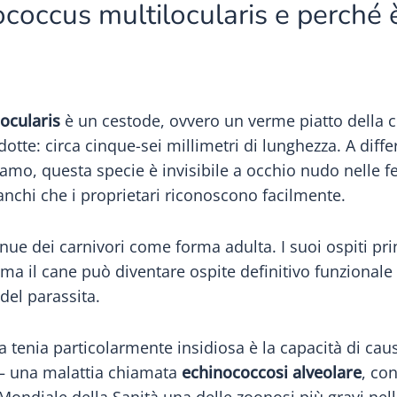
coccus multilocularis e perché 
ocularis
è un cestode, ovvero un verme piatto della cl
otte: circa cinque-sei millimetri di lunghezza. A diffe
mo, questa specie è invisibile a occhio nudo nelle fe
anchi che i proprietari riconoscono facilmente.
enue dei carnivori come forma adulta. I suoi ospiti pri
 ma il cane può diventare ospite definitivo funzional
 del parassita.
a tenia particolarmente insidiosa è la capacità di ca
— una malattia chiamata
echinococcosi alveolare
, co