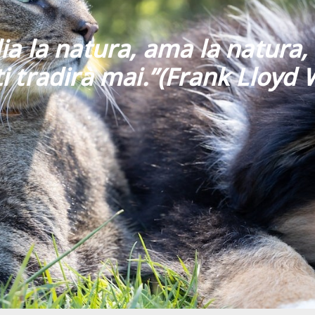
ia la natura, ama la natura, 
i tradirà mai
.”
(Frank Lloyd 