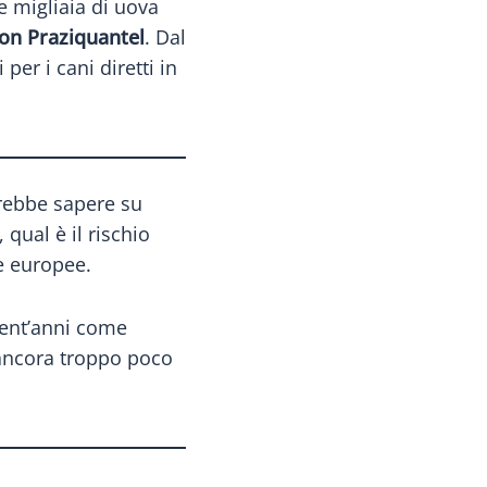
 migliaia di uova
on Praziquantel
. Dal
r i cani diretti in
vrebbe sapere su
 qual è il rischio
e europee.
vent’anni come
 ancora troppo poco