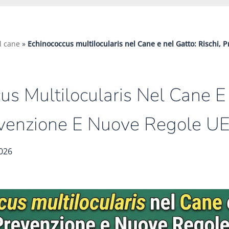
l cane
»
Echinococcus multilocularis nel Cane e nel Gatto: Rischi,
us Multilocularis Nel Cane E
revenzione E Nuove Regole U
2026