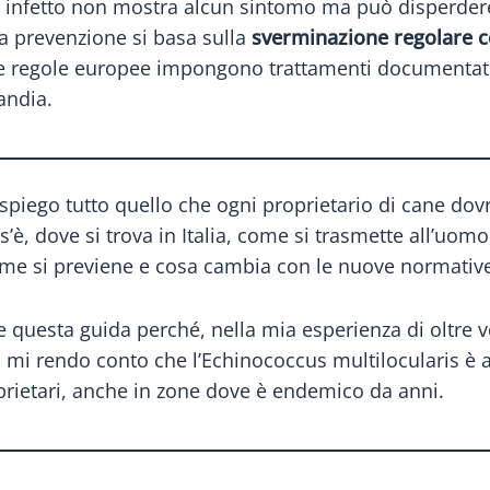
ne infetto non mostra alcun sintomo ma può disperdere
 La prevenzione si basa sulla
sverminazione regolare c
e regole europee impongono trattamenti documentati pe
andia.
i spiego tutto quello che ogni proprietario di cane do
’è, dove si trova in Italia, come si trasmette all’uomo,
 come si previene e cosa cambia con le nuove normativ
e questa guida perché, nella mia esperienza di oltre 
 mi rendo conto che l’Echinococcus multilocularis è
prietari, anche in zone dove è endemico da anni.