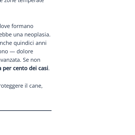
lle zone temperate
, dove formano
rebbe una neoplasia.
nche quindici anni
iono — dolore
avanzata. Se non
a per cento dei casi
.
oteggere il cane,