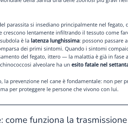
Mondiale della Sanità una delle zoonosi più gravi ne
del parassita si insediano principalmente nel fegato
he crescono lentamente infiltrando il tessuto come fa
ù subdola è la
latenza lunghissima
: possono passare a
a comparsa dei primi sintomi. Quando i sintomi compa
mento del fegato, ittero — la malattia è già in fase 
’echinococcosi alveolare ha un
esito fatale nel settant
, la prevenzione nel cane è fondamentale: non per pr
ma per proteggere le persone che vivono con lui.
ale: come funziona la trasmissione