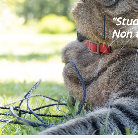
“Stud
Non t