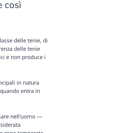
è così
asse delle tenie, di
renza delle tenie
ci e non produce i
ncipali in natura
e quando entra in
usare nell’uomo —
nsiderata