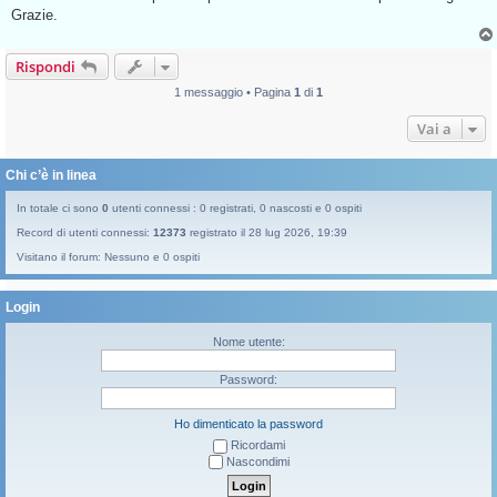
g
Grazie.
g
i
o
Rispondi
d
a
l
1 messaggio • Pagina
1
di
1
e
g
Vai a
g
e
r
e
Chi c’è in linea
In totale ci sono
0
utenti connessi : 0 registrati, 0 nascosti e 0 ospiti
Record di utenti connessi:
12373
registrato il 28 lug 2026, 19:39
Visitano il forum: Nessuno e 0 ospiti
Login
Nome utente:
Password:
Ho dimenticato la password
Ricordami
Nascondimi