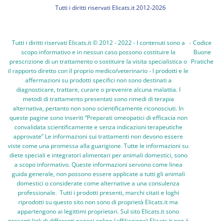
Tutti i diritti riservati Elicats.it 2012-2026
Tutti i diritti riservati Elicats.it © 2012 - 2022 - I contenuti sono a
-
Codice
scopo informativo e in nessun caso possono costituire la
Buone
prescrizione di un trattamento o sostituire la visita specialistica o
Pratiche
il rapporto diretto con il proprio medico/veterinario - I prodotti e le
affermazioni su prodotti specifici non sono destinati a
diagnosticare, trattare, curare o prevenire alcuna malattia. I
metodi di trattamento presentati sono rimedi di terapia
alternativa, pertanto non sono scientificamente riconosciuti. In
queste pagine sono inseriti “Preparati omeopatici di efficacia non
convalidata scientificamente e senza indicazioni terapeutiche
approvate” Le informazioni sui trattamenti non devono essere
viste come una promessa alla guarigione. Tutte le informazioni su
diete speciali e integratori alimentari per animali domestici, sono
a scopo informativo. Queste informazioni servono come linea
guida generale, non possono essere applicate a tutti gli animali
domestici o considerate come alternative a una consulenza
professionale. Tutti i prodotti presenti, marchi citati e loghi
riprodotti su questo sito non sono di proprietà Elicats.it ma
appartengono ai legittimi proprietari. Sul sito Elicats.it sono
presenti link di differenti negozi online (affiliazione) Elicats.it non è