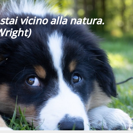
stai vicino alla natura.
Wright)