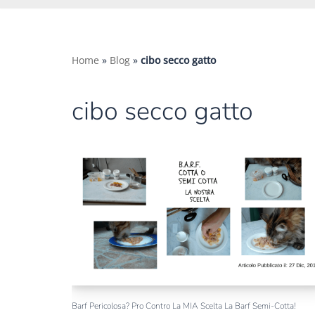
Home
»
Blog
»
cibo secco gatto
cibo secco gatto
Barf Pericolosa? Pro Contro La MIA Scelta La Barf Semi-Cotta!