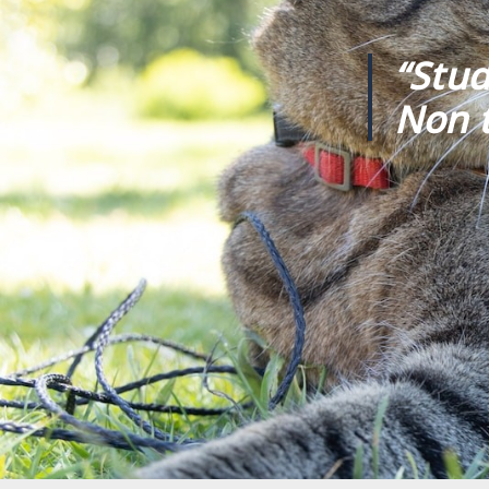
“Stud
Non t