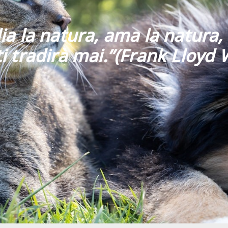
ia la natura, ama la natura, 
i tradirà mai
.”
(Frank Lloyd 