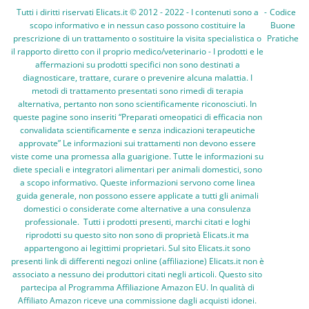
Tutti i diritti riservati Elicats.it © 2012 - 2022 - I contenuti sono a
-
Codice
scopo informativo e in nessun caso possono costituire la
Buone
prescrizione di un trattamento o sostituire la visita specialistica o
Pratiche
il rapporto diretto con il proprio medico/veterinario - I prodotti e le
affermazioni su prodotti specifici non sono destinati a
diagnosticare, trattare, curare o prevenire alcuna malattia. I
metodi di trattamento presentati sono rimedi di terapia
alternativa, pertanto non sono scientificamente riconosciuti. In
queste pagine sono inseriti “Preparati omeopatici di efficacia non
convalidata scientificamente e senza indicazioni terapeutiche
approvate” Le informazioni sui trattamenti non devono essere
viste come una promessa alla guarigione. Tutte le informazioni su
diete speciali e integratori alimentari per animali domestici, sono
a scopo informativo. Queste informazioni servono come linea
guida generale, non possono essere applicate a tutti gli animali
domestici o considerate come alternative a una consulenza
professionale. Tutti i prodotti presenti, marchi citati e loghi
riprodotti su questo sito non sono di proprietà Elicats.it ma
appartengono ai legittimi proprietari. Sul sito Elicats.it sono
presenti link di differenti negozi online (affiliazione) Elicats.it non è
associato a nessuno dei produttori citati negli articoli. Questo sito
partecipa al Programma Affiliazione Amazon EU. In qualità di
Affiliato Amazon riceve una commissione dagli acquisti idonei.