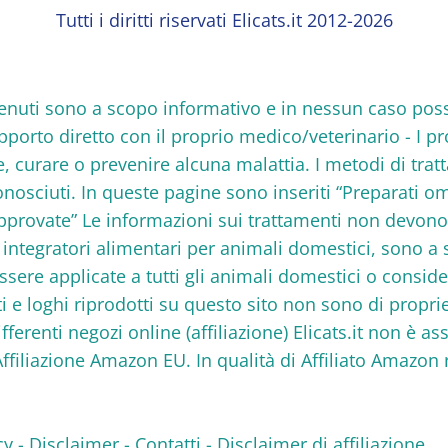
Tutti i diritti riservati Elicats.it 2012-2026
 contenuti sono a scopo informativo e in nessun caso po
rapporto diretto con il proprio medico/veterinario - I p
re, curare o prevenire alcuna malattia. I metodi di tra
nosciuti. In queste pagine sono inseriti “Preparati om
approvate” Le informazioni sui trattamenti non devon
 e integratori alimentari per animali domestici, sono 
ere applicate a tutti gli animali domestici o consid
ti e loghi riprodotti su questo sito non sono di propri
differenti negozi online (affiliazione) Elicats.it non è 
Affiliazione Amazon EU. In qualità di Affiliato Amazo
cy
-
Disclaimer
-
Contatti
-
Disclaimer di affiliazione