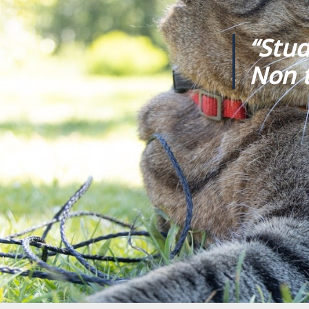
“Stud
Non t