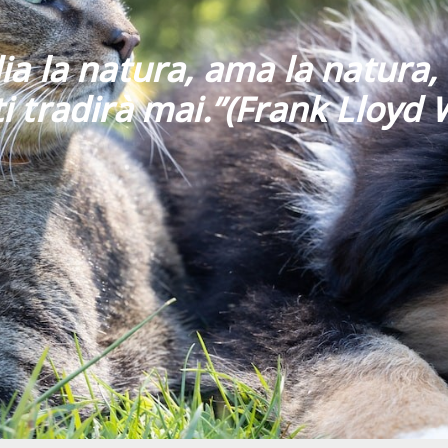
ia la natura, ama la natura, 
i tradirà mai
.”
(Frank Lloyd 