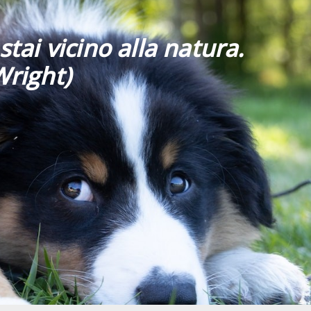
stai vicino alla natura.
Wright)