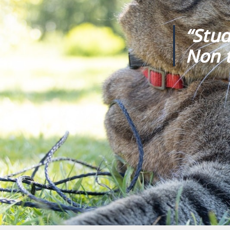
“Stud
Non t