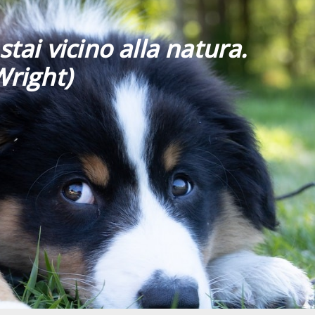
stai vicino alla natura.
Wright)