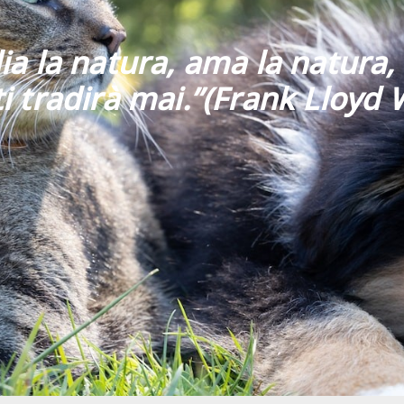
ia la natura, ama la natura, 
i tradirà mai
.”
(Frank Lloyd 