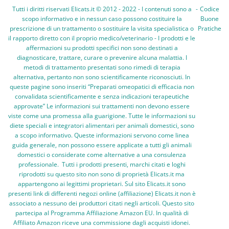
Tutti i diritti riservati Elicats.it © 2012 - 2022 - I contenuti sono a
-
Codice
scopo informativo e in nessun caso possono costituire la
Buone
prescrizione di un trattamento o sostituire la visita specialistica o
Pratiche
il rapporto diretto con il proprio medico/veterinario - I prodotti e le
affermazioni su prodotti specifici non sono destinati a
diagnosticare, trattare, curare o prevenire alcuna malattia. I
metodi di trattamento presentati sono rimedi di terapia
alternativa, pertanto non sono scientificamente riconosciuti. In
queste pagine sono inseriti “Preparati omeopatici di efficacia non
convalidata scientificamente e senza indicazioni terapeutiche
approvate” Le informazioni sui trattamenti non devono essere
viste come una promessa alla guarigione. Tutte le informazioni su
diete speciali e integratori alimentari per animali domestici, sono
a scopo informativo. Queste informazioni servono come linea
guida generale, non possono essere applicate a tutti gli animali
domestici o considerate come alternative a una consulenza
professionale. Tutti i prodotti presenti, marchi citati e loghi
riprodotti su questo sito non sono di proprietà Elicats.it ma
appartengono ai legittimi proprietari. Sul sito Elicats.it sono
presenti link di differenti negozi online (affiliazione) Elicats.it non è
associato a nessuno dei produttori citati negli articoli. Questo sito
partecipa al Programma Affiliazione Amazon EU. In qualità di
Affiliato Amazon riceve una commissione dagli acquisti idonei.