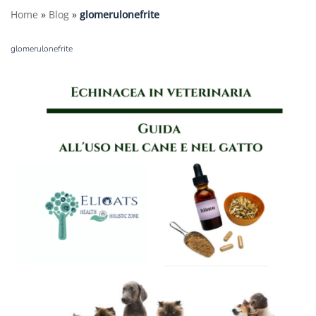
Home
»
Blog
»
glomerulonefrite
glomerulonefrite