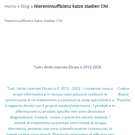
Home
»
Blog
»
Niereninsuffizienz katze stadien CNI
Niereninsuffizienz katze stadien CNI
Tutti i diritti riservati Elicats.it 2012-2026
Tutti i diritti riservati Elicats.it © 2012 - 2022 - I contenuti sono a
-
Codice
scopo informativo e in nessun caso possono costituire la
Buone
prescrizione di un trattamento o sostituire la visita specialistica o
Pratiche
il rapporto diretto con il proprio medico/veterinario - I prodotti e le
affermazioni su prodotti specifici non sono destinati a
diagnosticare, trattare, curare o prevenire alcuna malattia. I
metodi di trattamento presentati sono rimedi di terapia
alternativa, pertanto non sono scientificamente riconosciuti. In
queste pagine sono inseriti “Preparati omeopatici di efficacia non