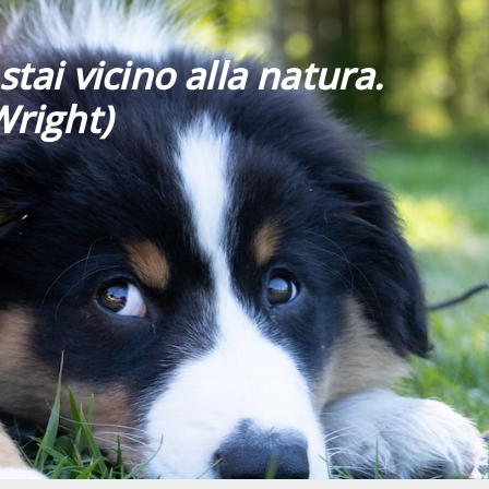
stai vicino alla natura.
Wright)