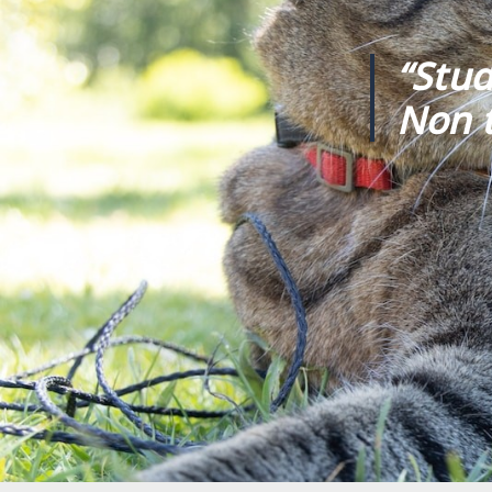
“Stud
Non t