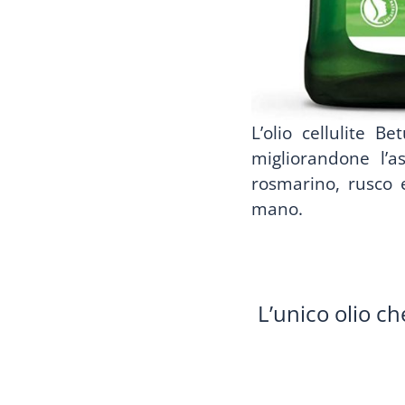
L’olio cellulite B
migliorandone l’a
rosmarino, rusco e
mano.
L’unico olio ch