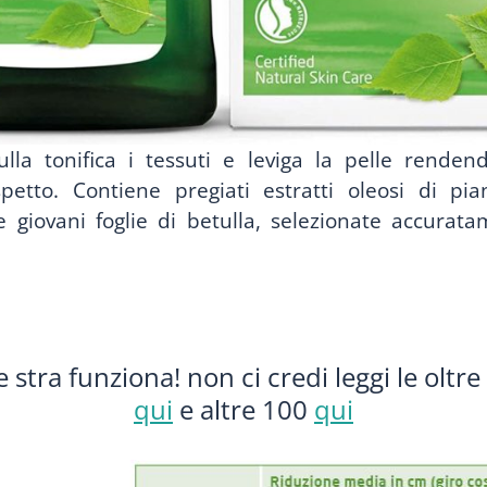
etulla tonifica i tessuti e leviga la pelle renden
spetto.
Contiene pregiati estratti oleosi di pian
 giovani foglie di betulla, selezionate accurat
e stra funziona! non ci credi leggi le oltr
qui
e altre 100
qui