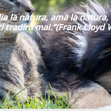
ia la natura, ama la natura, 
i tradirà mai
.”
(Frank Lloyd 