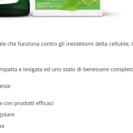
le che funziona contro gli inestetismi della cellulite, G
ompatta e levigata ed uno stato di benessere complet
anza:
 con prodotti efficaci
egolare
na