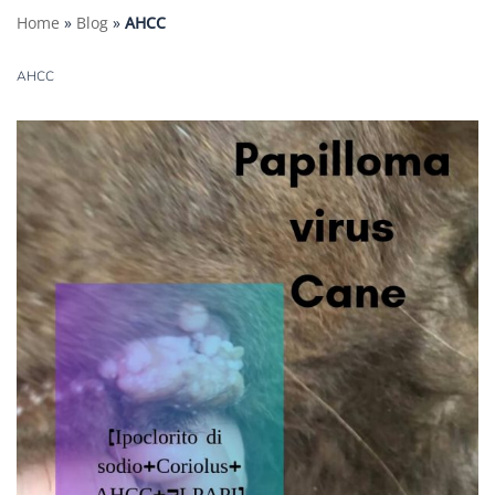
Home
»
Blog
»
AHCC
AHCC