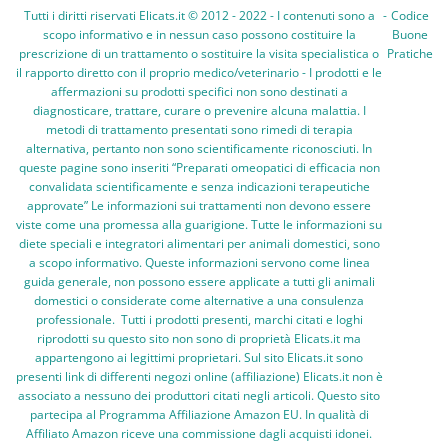
Tutti i diritti riservati Elicats.it © 2012 - 2022 - I contenuti sono a
-
Codice
scopo informativo e in nessun caso possono costituire la
Buone
prescrizione di un trattamento o sostituire la visita specialistica o
Pratiche
il rapporto diretto con il proprio medico/veterinario - I prodotti e le
affermazioni su prodotti specifici non sono destinati a
diagnosticare, trattare, curare o prevenire alcuna malattia. I
metodi di trattamento presentati sono rimedi di terapia
alternativa, pertanto non sono scientificamente riconosciuti. In
queste pagine sono inseriti “Preparati omeopatici di efficacia non
convalidata scientificamente e senza indicazioni terapeutiche
approvate” Le informazioni sui trattamenti non devono essere
viste come una promessa alla guarigione. Tutte le informazioni su
diete speciali e integratori alimentari per animali domestici, sono
a scopo informativo. Queste informazioni servono come linea
guida generale, non possono essere applicate a tutti gli animali
domestici o considerate come alternative a una consulenza
professionale. Tutti i prodotti presenti, marchi citati e loghi
riprodotti su questo sito non sono di proprietà Elicats.it ma
appartengono ai legittimi proprietari. Sul sito Elicats.it sono
presenti link di differenti negozi online (affiliazione) Elicats.it non è
associato a nessuno dei produttori citati negli articoli. Questo sito
partecipa al Programma Affiliazione Amazon EU. In qualità di
Affiliato Amazon riceve una commissione dagli acquisti idonei.