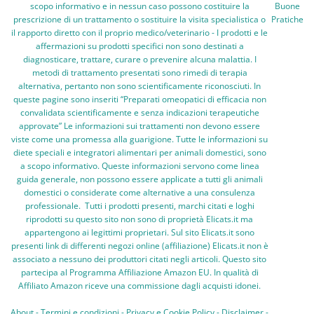
scopo informativo e in nessun caso possono costituire la
Buone
prescrizione di un trattamento o sostituire la visita specialistica o
Pratiche
il rapporto diretto con il proprio medico/veterinario - I prodotti e le
affermazioni su prodotti specifici non sono destinati a
diagnosticare, trattare, curare o prevenire alcuna malattia. I
metodi di trattamento presentati sono rimedi di terapia
alternativa, pertanto non sono scientificamente riconosciuti. In
queste pagine sono inseriti “Preparati omeopatici di efficacia non
convalidata scientificamente e senza indicazioni terapeutiche
approvate” Le informazioni sui trattamenti non devono essere
viste come una promessa alla guarigione. Tutte le informazioni su
diete speciali e integratori alimentari per animali domestici, sono
a scopo informativo. Queste informazioni servono come linea
guida generale, non possono essere applicate a tutti gli animali
domestici o considerate come alternative a una consulenza
professionale. Tutti i prodotti presenti, marchi citati e loghi
riprodotti su questo sito non sono di proprietà Elicats.it ma
appartengono ai legittimi proprietari. Sul sito Elicats.it sono
presenti link di differenti negozi online (affiliazione) Elicats.it non è
associato a nessuno dei produttori citati negli articoli. Questo sito
partecipa al Programma Affiliazione Amazon EU. In qualità di
Affiliato Amazon riceve una commissione dagli acquisti idonei.
About
-
Termini e condizioni
-
Privacy e Cookie Policy
-
Disclaimer
-