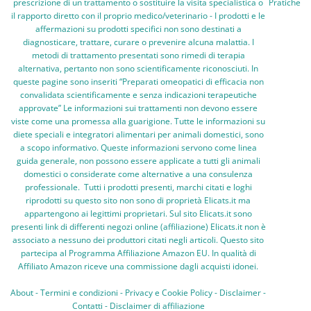
prescrizione di un trattamento o sostituire la visita specialistica o
Pratiche
il rapporto diretto con il proprio medico/veterinario - I prodotti e le
affermazioni su prodotti specifici non sono destinati a
diagnosticare, trattare, curare o prevenire alcuna malattia. I
metodi di trattamento presentati sono rimedi di terapia
alternativa, pertanto non sono scientificamente riconosciuti. In
queste pagine sono inseriti “Preparati omeopatici di efficacia non
convalidata scientificamente e senza indicazioni terapeutiche
approvate” Le informazioni sui trattamenti non devono essere
viste come una promessa alla guarigione. Tutte le informazioni su
diete speciali e integratori alimentari per animali domestici, sono
a scopo informativo. Queste informazioni servono come linea
guida generale, non possono essere applicate a tutti gli animali
domestici o considerate come alternative a una consulenza
professionale. Tutti i prodotti presenti, marchi citati e loghi
riprodotti su questo sito non sono di proprietà Elicats.it ma
appartengono ai legittimi proprietari. Sul sito Elicats.it sono
presenti link di differenti negozi online (affiliazione) Elicats.it non è
associato a nessuno dei produttori citati negli articoli. Questo sito
partecipa al Programma Affiliazione Amazon EU. In qualità di
Affiliato Amazon riceve una commissione dagli acquisti idonei.
About
-
Termini e condizioni
-
Privacy e Cookie Policy
-
Disclaimer
-
Contatti
-
Disclaimer di affiliazione