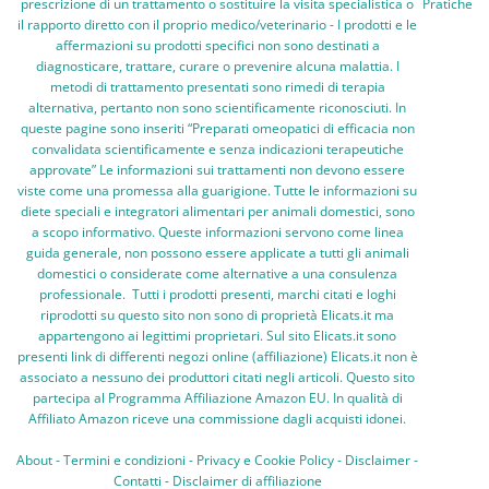
prescrizione di un trattamento o sostituire la visita specialistica o
Pratiche
il rapporto diretto con il proprio medico/veterinario - I prodotti e le
affermazioni su prodotti specifici non sono destinati a
diagnosticare, trattare, curare o prevenire alcuna malattia. I
metodi di trattamento presentati sono rimedi di terapia
alternativa, pertanto non sono scientificamente riconosciuti. In
queste pagine sono inseriti “Preparati omeopatici di efficacia non
convalidata scientificamente e senza indicazioni terapeutiche
approvate” Le informazioni sui trattamenti non devono essere
viste come una promessa alla guarigione. Tutte le informazioni su
diete speciali e integratori alimentari per animali domestici, sono
a scopo informativo. Queste informazioni servono come linea
guida generale, non possono essere applicate a tutti gli animali
domestici o considerate come alternative a una consulenza
professionale. Tutti i prodotti presenti, marchi citati e loghi
riprodotti su questo sito non sono di proprietà Elicats.it ma
appartengono ai legittimi proprietari. Sul sito Elicats.it sono
presenti link di differenti negozi online (affiliazione) Elicats.it non è
associato a nessuno dei produttori citati negli articoli. Questo sito
partecipa al Programma Affiliazione Amazon EU. In qualità di
Affiliato Amazon riceve una commissione dagli acquisti idonei.
About
-
Termini e condizioni
-
Privacy e Cookie Policy
-
Disclaimer
-
Contatti
-
Disclaimer di affiliazione