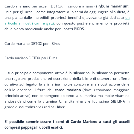
Cardo mariano per uccelli DETOX, Il cardo mariano (
silybum marianum
)
utile per gli uccelli come integratore o in semi da aggiungere alla dieta, è
una pianta dalle incredibili proprietà benefiche, avevamo già dedicato
un
articolo ai nostri cani e gatti
, con questo post elencheremo le proprietà
della pianta medicinale anche per i nostri BIRDS.
Cardo mariano DETOX per i Birds
Cardo mariano DETOX per i Birds
Il suo principale componente attivo è la silimarina, la silimarina permette
una regolare produzione ed escrezione della bile e di ottenere un effetto
curativo sul fegato, la silimarina inoltre concorre alla ricostruzione delle
cellule epatiche. I frutti del
cardo mariano
(dove ritroviamo maggiore
principio attivo) non contengono soltanto la silimarina ma molte
vitamine
antiossidanti
come la vitamina C, la vitamina E e l’utilissima SIBILINA in
grado di neutralizzare i radicali liberi.
E’ possibile somministrare i semi di Cardo Mariano a tutti gli uccelli
compresi pappagalli uccelli esotici.