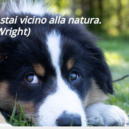
stai vicino alla natura.
Wright)