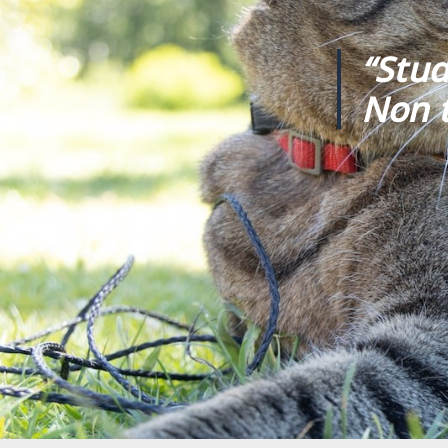
“Stud
Non t