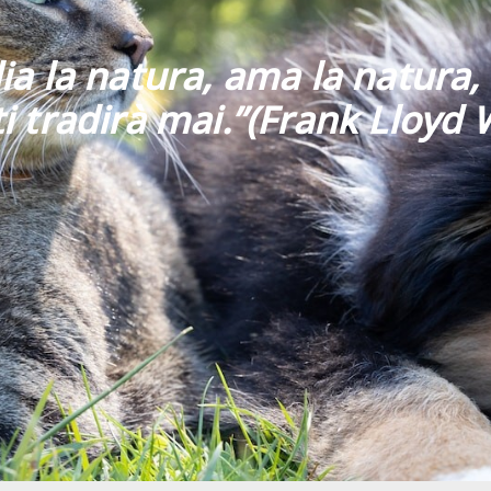
ia la natura, ama la natura, 
i tradirà mai
.”
(Frank Lloyd 