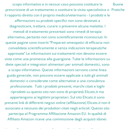
scopo informativo e in nessun caso possono costituire la
Buone
prescrizione di un trattamento o sostituire la visita specialistica o
Pratiche
il rapporto diretto con il proprio medico/veterinario - I prodotti e le
affermazioni su prodotti specifici non sono destinati a
diagnosticare, trattare, curare o prevenire alcuna malattia. I
metodi di trattamento presentati sono rimedi di terapia
alternativa, pertanto non sono scientificamente riconosciuti. In
queste pagine sono inseriti “Preparati omeopatici di efficacia non
convalidata scientificamente e senza indicazioni terapeutiche
approvate” Le informazioni sui trattamenti non devono essere
viste come una promessa alla guarigione. Tutte le informazioni su
diete speciali e integratori alimentari per animali domestici, sono
a scopo informativo. Queste informazioni servono come linea
guida generale, non possono essere applicate a tutti gli animali
domestici o considerate come alternative a una consulenza
professionale. Tutti i prodotti presenti, marchi citati e loghi
riprodotti su questo sito non sono di proprietà Elicats.it ma
appartengono ai legittimi proprietari. Sul sito Elicats.it sono
presenti link di differenti negozi online (affiliazione) Elicats.it non è
associato a nessuno dei produttori citati negli articoli. Questo sito
partecipa al Programma Affiliazione Amazon EU. In qualità di
Affiliato Amazon riceve una commissione dagli acquisti idonei.