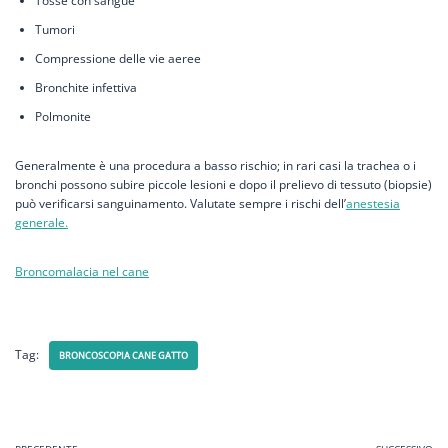
Tosse con sangue
Tumori
Compressione delle vie aeree
Bronchite infettiva
Polmonite
Generalmente è una procedura a basso rischio; in rari casi la trachea o i
bronchi possono subire piccole lesioni e dopo il prelievo di tessuto (biopsie)
può verificarsi sanguinamento. Valutate sempre i rischi dell’
anestesia
generale.
Broncomalacia nel cane
Tag:
BRONCOSCOPIA CANE GATTO