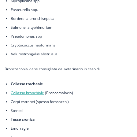
Mycoplasma spp.
Pasteurella spp.
Bordetella bronchiseptica
Salmonella typhimurium
Pseudomonas spp
Cryptococcus neoformans
Aelurostrongylus abstrusus
Broncoscopia viene consigliata dal veterinario in caso di
Collasso tracheale
Collasso bronchiale
(Broncomalacia)
Corpi estranei (spesso forasacchi)
Stenosi
Tosse cronica
Emorragie