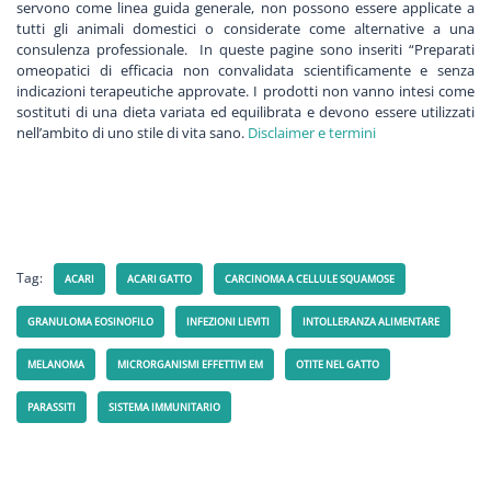
servono come linea guida generale, non possono essere applicate a
tutti gli animali domestici o considerate come alternative a una
consulenza professionale. In queste pagine sono inseriti “Preparati
omeopatici di efficacia non convalidata scientificamente e senza
indicazioni terapeutiche approvate.
I prodotti non vanno intesi come
sostituti di una dieta variata ed equilibrata e devono essere utilizzati
nell’ambito di uno stile di vita sano.
Disclaimer e termini
Tag:
ACARI
ACARI GATTO
CARCINOMA A CELLULE SQUAMOSE
GRANULOMA EOSINOFILO
INFEZIONI LIEVITI
INTOLLERANZA ALIMENTARE
MELANOMA
MICRORGANISMI EFFETTIVI EM
OTITE NEL GATTO
PARASSITI
SISTEMA IMMUNITARIO