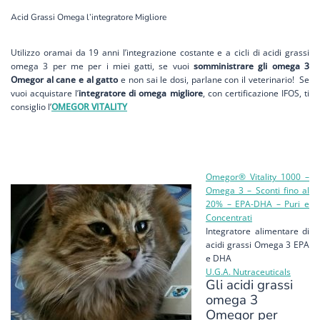
Acid Grassi Omega l’integratore Migliore
Utilizzo oramai da 19 anni l’integrazione costante e a cicli di acidi grassi
omega 3 per me per i miei gatti, se vuoi
somministrare gli
omega 3
Omegor al cane e al gatto
e non sai le dosi, parlane con il veterinario! Se
vuoi acquistare l’
integratore di omega migliore
, con certificazione IFOS, ti
consiglio l’
OMEGOR VITALITY
Omegor® Vitality 1000 –
Omega 3 – Sconti fino al
20% – EPA-DHA – Puri e
Concentrati
Integratore alimentare di
acidi grassi Omega 3 EPA
e DHA
U.G.A. Nutraceuticals
Gli acidi grassi
omega 3
Omegor per