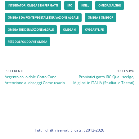
INTEGRATORI OMEGA 3 E 6 PER GATTI
IRC
KRILL
OMEGA 3 ALGHE
OMEGA 3 DA FONTE VEGETALE DERIVAZIONE ALGALE
OMEGA 3 OMEGOR
OMEGA TRE DERIVAZIONE ALGALE
OMEGA-6
OVEGA3™LIFE
PETS DOLFOS DOLVIT OMEGA
PRECEDENTE
SUCCESSIVO
Argento colloidale Gatto Cane
Probiotici gatto IRC Quali scelgo,
Attenzione ai dosaggi Come usarlo
Migliori in ITALIA (Studiati e Testati)
Tutti i diritti riservati Elicats.it 2012-2026