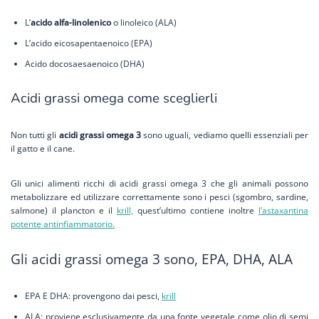
L’
acido alfa-linolenico
o linoleico (ALA)
L’acido eicosapentaenoico (EPA)
Acido docosaesaenoico (DHA)
Acidi grassi omega come sceglierli
Non tutti gli
acidi grassi omega 3
sono uguali, vediamo quelli essenziali per
il gatto e il cane.
Gli unici alimenti ricchi di acidi grassi omega 3 che gli animali possono
metabolizzare ed utilizzare correttamente sono i pesci (sgombro, sardine,
salmone) il plancton e il
krill,
quest’ultimo contiene inoltre
l’astaxantina
potente antinfiammatorio.
Gli acidi grassi omega 3 sono, EPA, DHA, ALA
EPA E DHA: provengono dai pesci,
krill
ALA: proviene esclusivamente da una fonte vegetale come olio di semi