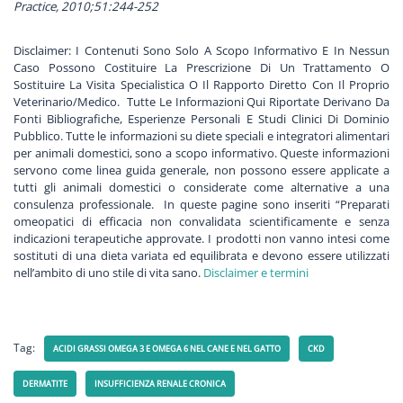
Practice, 2010;51:244-252
Disclaimer: I Contenuti Sono Solo A Scopo Informativo E In Nessun
Caso Possono Costituire La Prescrizione Di Un Trattamento O
Sostituire La Visita Specialistica O Il Rapporto Diretto Con Il Proprio
Veterinario/Medico. Tutte Le Informazioni Qui Riportate Derivano Da
Fonti Bibliografiche, Esperienze Personali E Studi Clinici Di Dominio
Pubblico. Tutte le informazioni su diete speciali e integratori alimentari
per animali domestici, sono a scopo informativo. Queste informazioni
servono come linea guida generale, non possono essere applicate a
tutti gli animali domestici o considerate come alternative a una
consulenza professionale. In queste pagine sono inseriti “Preparati
omeopatici di efficacia non convalidata scientificamente e senza
indicazioni terapeutiche approvate.
I prodotti non vanno intesi come
sostituti di una dieta variata ed equilibrata e devono essere utilizzati
nell’ambito di uno stile di vita sano.
Disclaimer e termini
Tag:
ACIDI GRASSI OMEGA 3 E OMEGA 6 NEL CANE E NEL GATTO
CKD
DERMATITE
INSUFFICIENZA RENALE CRONICA