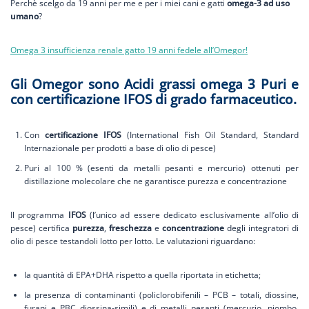
Perchè scelgo da 19 anni per me e per i miei cani e gatti
omega-3 ad uso
umano
?
Omega 3 insufficienza renale gatto 19 anni fedele all’Omegor!
Gli Omegor sono Acidi grassi omega 3 Puri e
con certificazione IFOS di grado farmaceutico.
Con
certificazione IFOS
(International Fish Oil Standard, Standard
Internazionale per prodotti a base di olio di pesce)
Puri al 100 % (esenti da metalli pesanti e mercurio) ottenuti per
distillazione molecolare che ne garantisce purezza e concentrazione
Il programma
IFOS
(l’unico ad essere dedicato esclusivamente all’olio di
pesce) certifica
purezza
,
freschezza
e
concentrazione
degli integratori di
olio di pesce testandoli lotto per lotto. Le valutazioni riguardano:
la quantità di EPA+DHA rispetto a quella riportata in etichetta;
la presenza di contaminanti (policlorobifenili – PCB – totali, diossine,
furani e PBC diossina-simili) e di metalli pesanti (mercurio, piombo,