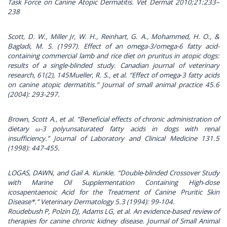
Task Force on Canine Atopic Dermatitis. Vet Dermat 2010;21:233–
238
Scott, D. W., Miller Jr, W. H., Reinhart, G. A., Mohammed, H. O., &
Bagladi, M. S. (1997). Effect of an omega-3/omega-6 fatty acid-
containing commercial lamb and rice diet on pruritus in atopic dogs:
results of a single-blinded study. Canadian journal of veterinary
research, 61(2), 145Mueller, R. S., et al. “Effect of omega‐3 fatty acids
on canine atopic dermatitis.” Journal of small animal practice 45.6
(2004): 293-297.
Brown, Scott A., et al. “Beneficial effects of chronic administration of
dietary ω-3 polyunsaturated fatty acids in dogs with renal
insufficiency.” Journal of Laboratory and Clinical Medicine 131.5
(1998): 447-455.
LOGAS, DAWN, and Gail A. Kunkle. “Double‐blinded Crossover Study
with Marine Oil Supplementation Containing High‐dose
icosapentaenoic Acid for the Treatment of Canine Pruritic Skin
Disease*.” Veterinary Dermatology 5.3 (1994): 99-104.
Roudebush P, Polzin DJ, Adams LG, et al. An evidence-based review of
therapies for canine chronic kidney disease. Journal of Small Animal