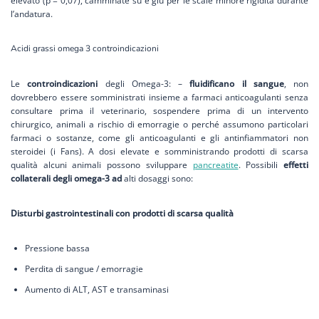
elevato (p = 0,07), camminate su e giù per le scale minore rigidità durante
l’andatura.
Acidi grassi omega 3 controindicazioni
Le
controindicazioni
degli Omega-3: –
fluidificano il sangue
, non
dovrebbero essere somministrati insieme a farmaci anticoagulanti senza
consultare prima il veterinario, sospendere prima di un intervento
chirurgico, animali a rischio di emorragie o perché assumono particolari
farmaci o sostanze, come gli anticoagulanti e gli antinfiammatori non
steroidei (i Fans). A dosi elevate e somministrando prodotti di scarsa
qualità alcuni animali possono sviluppare
pancreatite
. Possibili
effetti
collaterali degli omega-3 ad
alti dosaggi sono:
Disturbi gastrointestinali con prodotti di scarsa qualità
Pressione bassa
Perdita di sangue / emorragie
Aumento di ALT, AST e transaminasi