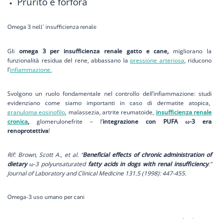
Prurito e forfora
Omega 3 nell’ insufficienza renale
Gli
omega 3 per insufficienza renale gatto e cane,
migliorano la
funzionalità residua del rene, abbassano la
pressione arteriosa
, riducono
l’
infiammazione.
Svolgono un ruolo fondamentale nel controllo dell’infiammazione: studi
evidenziano come siamo importanti in caso di dermatite atopica,
granuloma eosinofilo
, malassezia, artrite reumatoide,
insufficienza renale
cronica
,
glomerulonefrite – l’
integrazione con PUFA ω-3 era
renoprotettiva
!
Rif: Brown, Scott A., et al. “
Beneficial effects of chronic administration of
dietary
ω-3 polyunsaturated
fatty acids in dogs with renal insufficiency
.”
Journal of Laboratory and Clinical Medicine 131.5 (1998): 447-455.
Omega-3 uso umano per cani