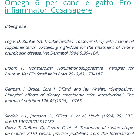
Omega 6 per cane e gatto Pro-
infiammatori Cosa sapere
Bibliografia
Logas D, Kunkle GA. Double-blinded crossover study with marine oil
supplementation containing high-dose for the treatment of canine
pruritic skin disease. Vet Dermatol 1994;5:99–104.
Bloom P. Nonsteroidal, Nonimmunosuppressive Therapies for
Pruritus. Vet Clin Small Anim Pract 2013;43:173–187.
German, J. Bruce, Cora J. Dillard, and Jay Whelan. “Symposium:
Biological effects of dietary arachidonic acid: Introduction.” The
Journal of nutrition 126.4S (1996): 1076S.
Sinclair, A.J., Johnson, L., O’Dea, K. et al. Lipids (1994) 29: 337.
doi:10.1007/BF02537187
Olivry T, DeBoer DJ, Favrot C, et al. Treatment of canine atopic
dermatitis: 2010 clinical practice guidelines from the International