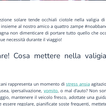
ezione solare tende occhiali ciotole nella valigia di
e insieme al nostro amico a quattro zampe #noabband
na non dimenticare di portare tutto quello che oc
sue necessità durante il viaggio!
e! Cosa mettere nella valigi
i cani rappresenta un momento di
stress ansia
agitazio
usea, ipersalivazione,
vomito
, o mal d’auto? Non so
aggio, mantenere il veicolo fresco, adottate una guid
 essere regolare, pianificate soste frequenti, mettete