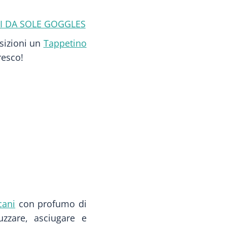
I DA SOLE GOGGLES
osizioni un
T
appetino
resco!
cani
con profumo di
uzzare, asciugare e