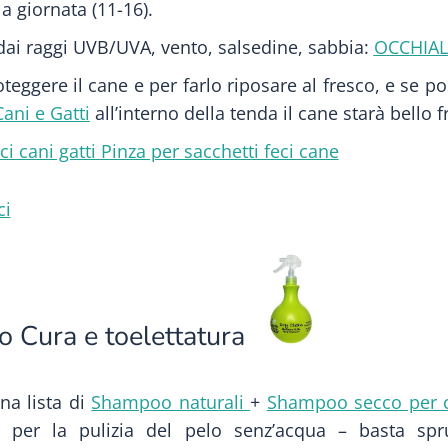
la giornata (11-16).
dai raggi UVB/UVA, vento, salsedine, sabbia:
OCCHIAL
teggere il cane e per farlo riposare al fresco, e se p
ani e Gatti
all’interno della tenda il cane starà bello f
ci cani gatti Pinza per sacchetti feci cane
ci
o Cura e toelettatura
a lista di
Shampoo naturali
+
Shampoo secco per 
li per la pulizia del pelo senz’acqua – basta spr