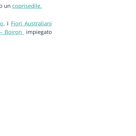
do un
coprisedile.
o,
I
Fiori Australiani
 – Boiron
impiegato