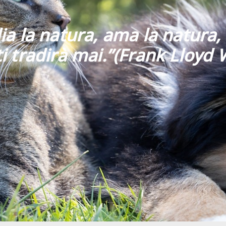
ia la natura, ama la natura, 
i tradirà mai
.”
(Frank Lloyd 