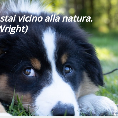
stai vicino alla natura.
Wright)