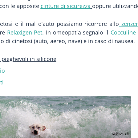
 con le apposite
cinture di sicurezza
oppure utilizzan
netosi e il mal d’auto possiamo ricorrere allo
zenzer
ore
Relaxigen Pet
. In omeopatia segnalo il
Cocculine
 di cinetosi (auto, aereo, nave) e in caso di nausea.
pieghevoli in silicone
io
ti