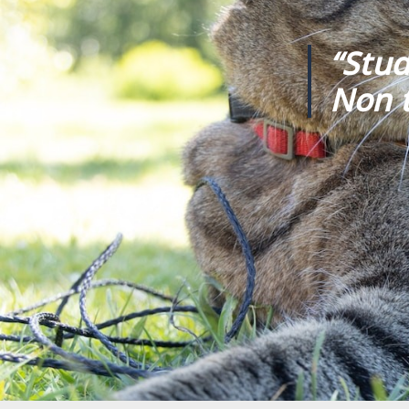
“Stud
Non t