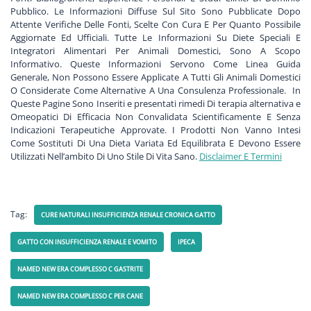
Pubblico. Le Informazioni Diffuse Sul Sito Sono Pubblicate Dopo
Attente Verifiche Delle Fonti, Scelte Con Cura E Per Quanto Possibile
Aggiornate Ed Ufficiali. Tutte Le Informazioni Su Diete Speciali E
Integratori Alimentari Per Animali Domestici, Sono A Scopo
Informativo. Queste Informazioni Servono Come Linea Guida
Generale, Non Possono Essere Applicate A Tutti Gli Animali Domestici
O Considerate Come Alternative A Una Consulenza Professionale. In
Queste Pagine Sono Inseriti e presentati rimedi Di terapia alternativa e
Omeopatici Di Efficacia Non Convalidata Scientificamente E Senza
Indicazioni Terapeutiche Approvate. I Prodotti Non Vanno Intesi
Come Sostituti Di Una Dieta Variata Ed Equilibrata E Devono Essere
Utilizzati Nell’ambito Di Uno Stile Di Vita Sano.
Disclaimer E Termini
Tag:
CURE NATURALI INSUFFICIENZA RENALE CRONICA GATTO
GATTO CON INSUFFICIENZA RENALE E VOMITO
IPECA
NAMED NEW ERA COMPLESSO C GASTRITE
NAMED NEW ERA COMPLESSO C PER CANE