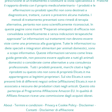
prescrizione di un trattamento o sostituire la visita specialistica o
Pratiche
il rapporto diretto con il proprio medico/veterinario - I prodotti e le
affermazioni su prodotti specifici non sono destinati a
diagnosticare, trattare, curare o prevenire alcuna malattia. I
metodi di trattamento presentati sono rimedi di terapia
alternativa, pertanto non sono scientificamente riconosciuti. In
queste pagine sono inseriti “Preparati omeopatici di efficacia non
convalidata scientificamente e senza indicazioni terapeutiche
approvate” Le informazioni sui trattamenti non devono essere
viste come una promessa alla guarigione. Tutte le informazioni su
diete speciali e integratori alimentari per animali domestici, sono
a scopo informativo. Queste informazioni servono come linea
guida generale, non possono essere applicate a tutti gli animali
domestici o considerate come alternative a una consulenza
professionale. Tutti i prodotti presenti, marchi citati e loghi
riprodotti su questo sito non sono di proprietà Elicats.it ma
appartengono ai legittimi proprietari. Sul sito Elicats.it sono
presenti link di differenti negozi online (affiliazione) Elicats.it non è
associato a nessuno dei produttori citati negli articoli. Questo sito
partecipa al Programma Affiliazione Amazon EU. In qualità di
Affiliato Amazon riceve una commissione dagli acquisti idonei.
About
-
Termini e condizioni
-
Privacy e Cookie Policy
-
Disclaimer
-
Contatti
-
Disclaimer di affiliazione