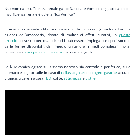
Nux vomica insufficienza renale gatto: Nausea e Vomito nel gatto cane con
insufficienza renale è utile la Nux Vomica?
Il rimedio omeopatico Nux vomica è uno dei policresti (rimedio ad ampia
azione) dell’omeopatia, dotato di molteplici effetti curativi, in
questo
articolo
ho scritto per quali disturbi può essere impiegato e quali sono le
varie forme disponibili: dal rimedio unitario ai rimedi complessi fino al
complesso
omeopatico di risonanza
per cane e gatto.
La Nux vomica agisce sul sistema nervoso sia centrale e periferico, sullo
stomaco e fegato, utile in caso di
reflusso gastroesofageo
,
gastrite
acuta e
cronica, ulcere, nausea,
IBD
, colite,
stitichezza
e
cistite
.