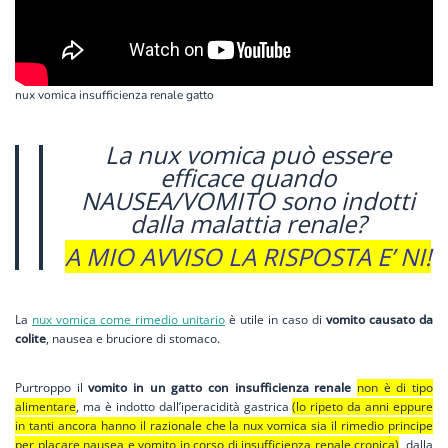
nux vomica insufficienza renale gatto
La nux vomica può essere
efficace quando
NAUSEA/VOMITO sono indotti
dalla malattia renale?
A MIO AVVISO LA RISPOSTA E’ NI!
La
nux vomica come rimedio unitario
è utile in caso di
vomito causato da
colite
, nausea e bruciore di stomaco.
Purtroppo il
vomito in un gatto con insufficienza renale
non è di tipo
alimentare
, ma è indotto dall’iperacidità gastrica
(lo ripeto da anni eppure
in tanti ancora hanno il razionale che la nux vomica sia il rimedio principe
per placare nausea e vomito in corso di insufficienza renale cronica)
, dalla