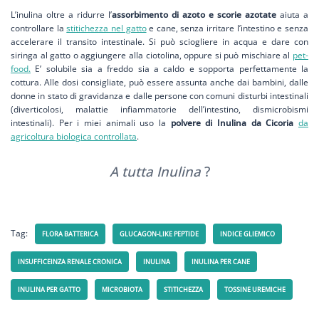
L’inulina oltre a ridurre l’
assorbimento di azoto e scorie azotate
aiuta a
controllare la
stitichezza nel gatto
e cane, senza irritare l’intestino e senza
accelerare il transito intestinale. Si può sciogliere in acqua e dare con
siringa al gatto o aggiungere alla ciotolina, oppure si può mischiare al
pet-
food.
E’ solubile sia a freddo sia a caldo e sopporta perfettamente la
cottura. Alle dosi consigliate, può essere assunta anche dai bambini, dalle
donne in stato di gravidanza e dalle persone con comuni disturbi intestinali
(diverticolosi, malattie infiammatorie dell’intestino, dismicrobismi
intestinali). Per i miei animali uso la
polvere di Inulina da Cicoria
da
agricoltura biologica controllata
.
A tutta Inulina
?
Tag:
FLORA BATTERICA
GLUCAGON-LIKE PEPTIDE
INDICE GLIEMICO
INSUFFICEINZA RENALE CRONICA
INULINA
INULINA PER CANE
INULINA PER GATTO
MICROBIOTA
STITICHEZZA
TOSSINE UREMICHE