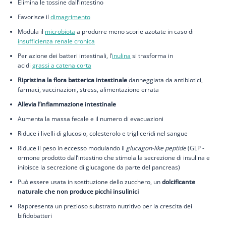
Elimina le tossine dall’intestino
Favorisce il
dimagrimento
Modula il
microbiota
a produrre meno scorie azotate in caso di
insufficienza renale cronica
Per azione dei batteri intestinali, l’
inulina
si trasforma in
acidi
grassi a catena corta
Ripristina la flora batterica intestinale
danneggiata da antibiotici,
farmaci, vaccinazioni, stress, alimentazione errata
Allevia l’infiammazione intestinale
Aumenta la massa fecale e il numero di evacuazioni
Riduce i livelli di glucosio, colesterolo e trigliceridi nel sangue
Riduce il peso in eccesso modulando il
glucagon-like peptide
(GLP -
ormone prodotto dall’intestino che stimola la secrezione di insulina e
inibisce la secrezione di glucagone da parte del pancreas)
Può essere usata in sostituzione dello zucchero, un
dolcificante
naturale
che non produce picchi insulinici
Rappresenta un prezioso substrato nutritivo per la crescita dei
bifidobatteri