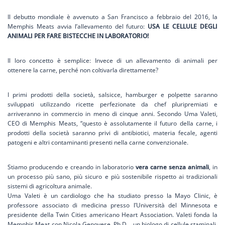
Il debutto mondiale è avvenuto a San Francisco a febbraio del 2016, la
Memphis Meats avvia l’allevamento del futuro:
USA LE CELLULE DEGLI
ANIMALI PER FARE BISTECCHE IN LABORATORIO!
Il loro concetto è semplice: I
nvece di un allevamento di animali per
ottenere la carne, perché non coltivarla direttamente?
I primi prodotti della società, salsicce, hamburger e polpette saranno
sviluppati utilizzando ricette perfezionate da chef pluripremiati
e
arriveranno in commercio in meno di cinque anni. Secondo Uma Valeti,
CEO di Memphis Meats, “questo è assolutamente il futuro della carne, i
prodotti della società saranno privi di antibiotici, materia fecale, agenti
patogeni e altri contaminanti presenti nella carne convenzionale.
S
tiamo producendo e creando in laboratorio
vera carne senza animali
, in
un processo più sano, più sicuro e più sostenibile rispetto ai tradizionali
sistemi di agricoltura animale.
Uma Valeti è un cardiologo che ha studiato presso la Mayo Clinic, è
professore associato di medicina presso l’Università del Minnesota e
presidente della Twin Cities americano Heart Association.
Valeti fonda la
Memphis Meat con Nicola Genovese, Ph.D. , un biologo di cellule staminali,