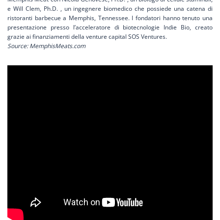
e Will Clem, Ph.D. , un ingegnere biomedico che possiede una catena di
ristoranti barbecue a Memphis, Tennessee.
I fondatori hanno tenuto una
presentazione presso l’acceleratore di biotecnologie Indie Bio, creato
grazie ai finanziamenti della venture capital SOS Ventures.
S
ource: MemphisMeats.com