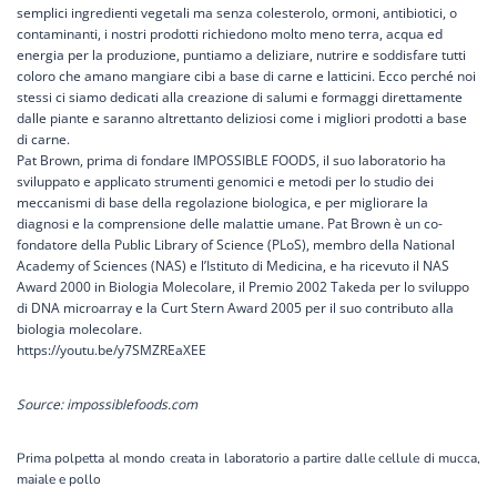
semplici ingredienti vegetali ma senza colesterolo, ormoni, antibiotici, o
contaminanti, i nostri prodotti richiedono molto meno terra, acqua ed
energia per la produzione, puntiamo a deliziare, nutrire e soddisfare tutti
coloro che amano mangiare cibi a base di carne e latticini. Ecco perché noi
stessi ci siamo dedicati alla creazione di salumi e formaggi direttamente
dalle piante e saranno altrettanto deliziosi come i migliori prodotti a base
di carne.
Pat Brown, prima di fondare IMPOSSIBLE FOODS, il suo laboratorio ha
sviluppato e applicato strumenti genomici e metodi per lo studio dei
meccanismi di base della regolazione biologica, e per migliorare la
diagnosi e la comprensione delle malattie umane. Pat Brown è un co-
fondatore della Public Library of Science (PLoS), membro della National
Academy of Sciences (NAS) e l’Istituto di Medicina, e ha ricevuto il NAS
Award 2000 in Biologia Molecolare, il Premio 2002 Takeda per lo sviluppo
di DNA microarray e la Curt Stern Award 2005 per il suo contributo alla
biologia molecolare.
https://youtu.be/y7SMZREaXEE
Source: impossiblefoods.com
Prima polpetta al mondo creata in laboratorio a partire dalle cellule di mucca,
maiale e pollo