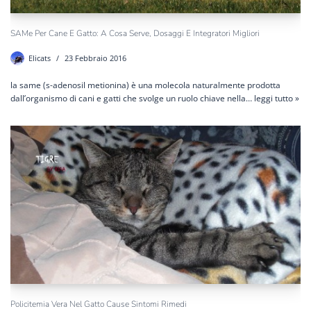
SAMe Per Cane E Gatto: A Cosa Serve, Dosaggi E Integratori Migliori
Elicats
23 Febbraio 2016
la same (s-adenosil metionina) è una molecola naturalmente prodotta
dall’organismo di cani e gatti che svolge un ruolo chiave nella…
leggi tutto »
Policitemia Vera Nel Gatto Cause Sintomi Rimedi