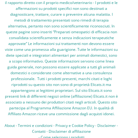
il rapporto diretto con il proprio medico/veterinario - I prodotti e le
affermazioni su prodotti specifici non sono destinati a
diagnosticare, trattare, curare o prevenire alcuna malattia. I
metodi di trattamento presentati sono rimedi di terapia
alternativa, pertanto non sono scientificamente riconosciuti. In
queste pagine sono inseriti “Preparati omeopatici di efficacia non
convalidata scientificamente e senza indicazioni terapeutiche
approvate” Le informazioni sui trattamenti non devono essere
viste come una promessa alla guarigione. Tutte le informazioni su
diete speciali e integratori alimentari per animali domestici, sono
a scopo informativo. Queste informazioni servono come linea
guida generale, non possono essere applicate a tutti gli animali
domestici o considerate come alternative a una consulenza
professionale. Tutti i prodotti presenti, marchi citati e loghi
riprodotti su questo sito non sono di proprietà Elicats.it ma
appartengono ai legittimi proprietari. Sul sito Elicats.it sono
presenti link di differenti negozi online (affiliazione) Elicats.it non è
associato a nessuno dei produttori citati negli articoli. Questo sito
partecipa al Programma Affiliazione Amazon EU. In qualità di
Affiliato Amazon riceve una commissione dagli acquisti idonei.
About
-
Termini e condizioni
-
Privacy e Cookie Policy
-
Disclaimer
-
Contatti
-
Disclaimer di affiliazione
-
Come seleziono i prodotti